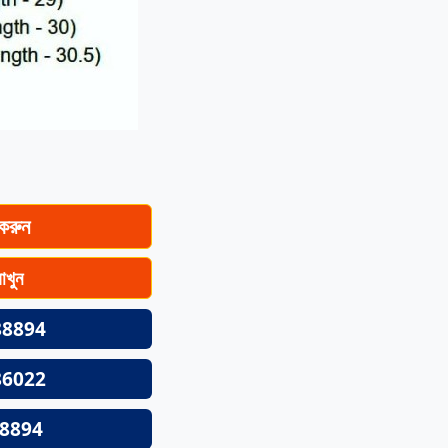
 করুন
রাখুন
88894
86022
8894