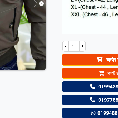
Next
-
+
অর্ডার
কার্টে 
019948
019778
0199488