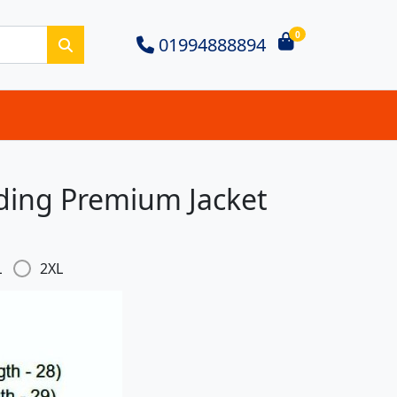
0
01994888894
ding Premium Jacket
L
2XL