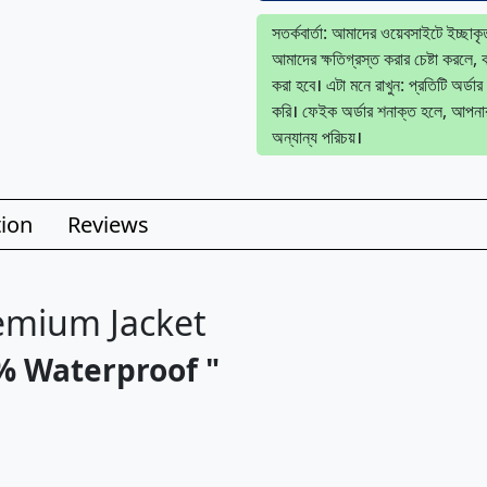
সতর্কবার্তা: আমাদের ওয়েবসাইটে ইচ্ছা
আমাদের ক্ষতিগ্রস্ত করার চেষ্টা করলে
করা হবে। এটা মনে রাখুন: প্রতিটি অর্ডার 
করি। ফেইক অর্ডার শনাক্ত হলে, আপনা
অন্যান্য পরিচয়।
ion
Reviews
emium Jacket
% Waterproof "