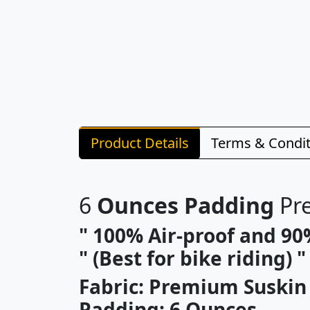
Product Details
Terms & Condit
6
Ounces Padding
Pr
" 100% Air-proof and 90
" (Best for bike riding) "
Fabric: Premium Suskin
Padding: 6 Ounces